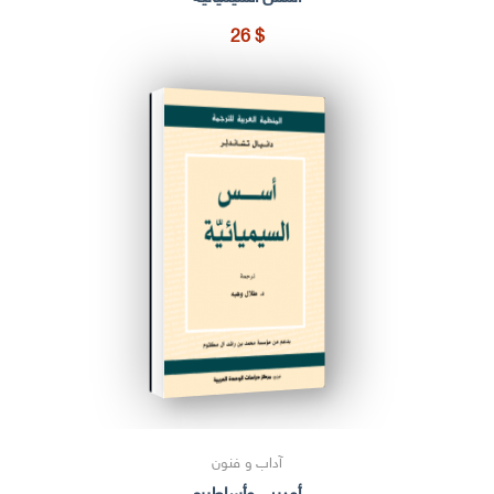
26
$
آداب و فنون