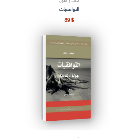
آداب و فنون
التوافقيات
89
$