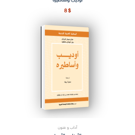
أوديب وأساطيره
8
$
آداب و فنون