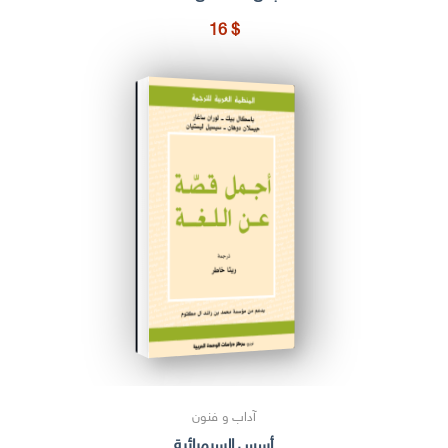
16
$
آداب و فنون
أسس السيميائية