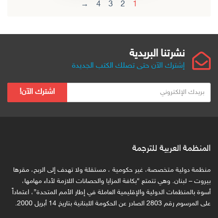
←
4
3
2
1
نشرتنا البريدية
إشترك الآن حتى تصلك الكتب الجديدة
ب
اشترك الآن!
ر
ي
د
ك
ا
المنظمة العربية للترجمة
ل
ا
منظمة دولية متخصصة، غير حكومية ، مستقلة ولا تهدف إلى الربح، مقرها
ل
بيروت – لبنان. وهي تتمتع “بكافة المزايا والحصانات اللازمة لأداء مهامها،
ك
أسوة بالمنظمات الدولية والإقليمية العاملة في إطار الأمم المتحدة”، اعتماداً
على المرسوم رقم 2803 الصادر عن الحكومة اللبنانية بتاريخ 14 أبريل 2000.
ت
ر