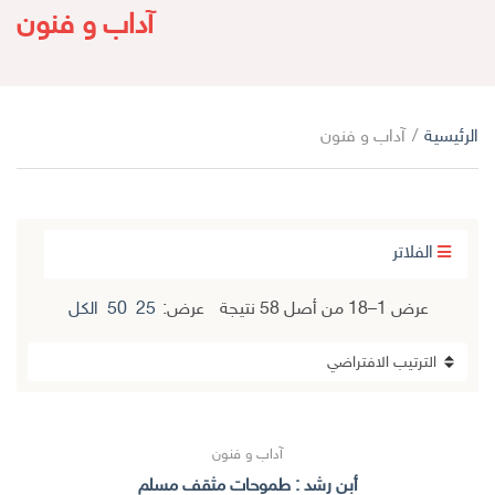
ا
آداب و فنون
ب
ل
ح
ت
ث
ص
ن
الرئيسية
/
آداب و فنون
ي
ف
الفلاتر
عرض 1–18 من أصل 58 نتيجة
عرض:
25
50
الكل
آداب و فنون
أبن رشد : طموحات مثقف مسلم