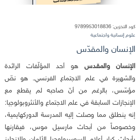
كود التخزين:
9789953018836
علوم إنسانية واجتماعية
الإنسان والمقدّس
الإنسان والمقدس
هو أحد المؤلّفات الرائدة
والشهيرة في علم الاجتماع الفرنسي. هو نصّ
مؤسّس، بالرغم من أنّ صاحبه لم يقطع مع
الإنجازات السابقة في علم الاجتماع والأنثروبولوجيا:
إنه ينطلق مما وصلت إليه المدرسة الدوركهايمية،
وخصوصاً من أبحاث مارسيل موس، فيقارنها
بأبحاث كبار أعلام السوسيولوجيا الألمان والإنجليز