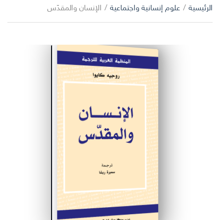
ا
الرئيسية
/
علوم إنسانية واجتماعية
/
الإنسان والمقدّس
ب
ل
ح
ت
ث
ص
ن
ي
ف