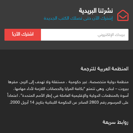
نشرتنا البريدية
إشترك الآن حتى تصلك الكتب الجديدة
ب
اشترك الآن!
ر
ي
د
ك
ا
المنظمة العربية للترجمة
ل
ا
منظمة دولية متخصصة، غير حكومية ، مستقلة ولا تهدف إلى الربح، مقرها
ل
بيروت – لبنان. وهي تتمتع “بكافة المزايا والحصانات اللازمة لأداء مهامها،
ك
أسوة بالمنظمات الدولية والإقليمية العاملة في إطار الأمم المتحدة”، اعتماداً
على المرسوم رقم 2803 الصادر عن الحكومة اللبنانية بتاريخ 14 أبريل 2000.
ت
ر
و
روابط سريعة
ن
ي