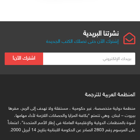
نشرتنا البريدية
إشترك الآن حتى تصلك الكتب الجديدة
ب
اشترك الآن!
ر
ي
د
ك
ا
المنظمة العربية للترجمة
ل
ا
منظمة دولية متخصصة، غير حكومية ، مستقلة ولا تهدف إلى الربح، مقرها
ل
بيروت – لبنان. وهي تتمتع “بكافة المزايا والحصانات اللازمة لأداء مهامها،
ك
أسوة بالمنظمات الدولية والإقليمية العاملة في إطار الأمم المتحدة”، اعتماداً
على المرسوم رقم 2803 الصادر عن الحكومة اللبنانية بتاريخ 14 أبريل 2000.
ت
ر