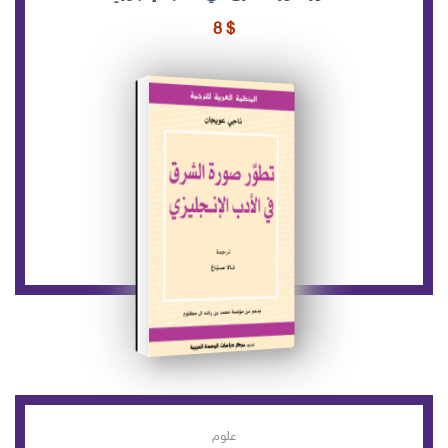
8
$
علوم