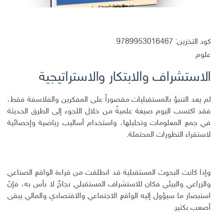
كود التخزين:
9789953016467
علوم
الاستشراف والابتكار والاستراتيجية
لم يعد التنبؤ بالمستقبليات مقصوراً على المفكرين والفلاسفة فقط،
فقد اكتسب اليوم صيغة علميةً من خلال اللجوء إلى الطرق الحديثة
في جمع المعلومات وتحليلها، واستخدام أساليب رياضية وإحصائية
لاستقراء التطورات المحتملة.
وإذا كانت البحوث المستقبلية قد انطلقت من قراءة الواقع الصناعي
والزراعي والبيئي فكان للاستشراف المستقبلي نجاحٌ لا بأس به، فإنّ
استبصار ما سيؤول إليه الواقع الاجتماعي والاقتصادي والمالي يبقى
أصعب بكثير.