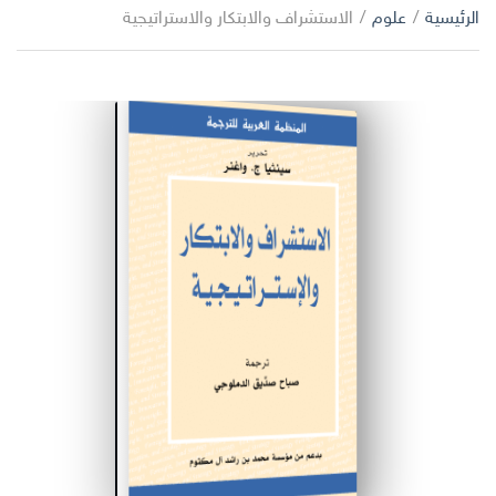
ا
الرئيسية
/
علوم
/
الاستشراف والابتكار والاستراتيجية
ب
ل
ح
ت
ث
ص
ن
ي
ف