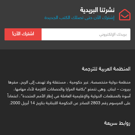
نشرتنا البريدية
إشترك الآن حتى تصلك الكتب الجديدة
ب
اشترك الآن!
ر
ي
د
ك
ا
المنظمة العربية للترجمة
ل
ا
منظمة دولية متخصصة، غير حكومية ، مستقلة ولا تهدف إلى الربح، مقرها
ل
بيروت – لبنان. وهي تتمتع “بكافة المزايا والحصانات اللازمة لأداء مهامها،
ك
أسوة بالمنظمات الدولية والإقليمية العاملة في إطار الأمم المتحدة”، اعتماداً
على المرسوم رقم 2803 الصادر عن الحكومة اللبنانية بتاريخ 14 أبريل 2000.
ت
ر
و
روابط سريعة
ن
ي