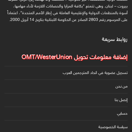
ل
بيروت – لبنان. وهي تتمتع “بكافة المزايا والحصانات اللازمة لأداء مهامها،
ك
أسوة بالمنظمات الدولية والإقليمية العاملة في إطار الأمم المتحدة”، اعتماداً
على المرسوم رقم 2803 الصادر عن الحكومة اللبنانية بتاريخ 14 أبريل 2000.
ت
ر
و
روابط سريعة
ن
ي
إضافة معلومات تحويل OMT/WesterUnion
تسجيل عضوية في اتحاد المترجمين العرب
من نحن
إتصل بنا
حسابي
سياسة الخصوصية