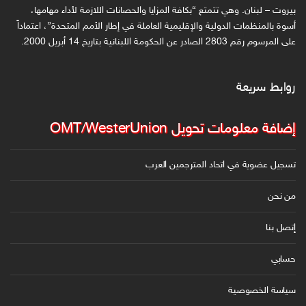
ل
بيروت – لبنان. وهي تتمتع “بكافة المزايا والحصانات اللازمة لأداء مهامها،
ك
أسوة بالمنظمات الدولية والإقليمية العاملة في إطار الأمم المتحدة”، اعتماداً
على المرسوم رقم 2803 الصادر عن الحكومة اللبنانية بتاريخ 14 أبريل 2000.
ت
ر
و
روابط سريعة
ن
ي
إضافة معلومات تحويل OMT/WesterUnion
تسجيل عضوية في اتحاد المترجمين العرب
من نحن
إتصل بنا
حسابي
سياسة الخصوصية