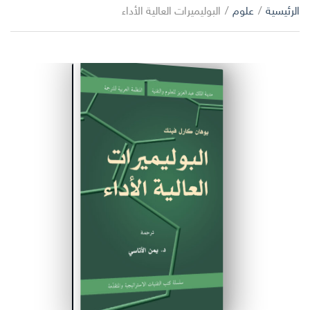
ا
الرئيسية
/
علوم
/
البوليميرات العالية الأداء
ب
ل
ح
ت
ث
ص
ن
ي
ف