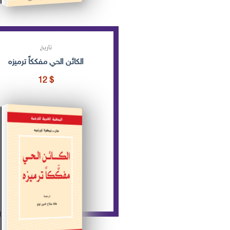
تاريخ
الكائن الحي مفككاً ترميزه
12
$