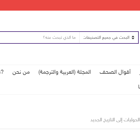
ن
ا
ص
س
ا
م
ل
ا
ب
ل
أقوال الصحف
المجلة (العربية والترجمة)
من نحن
?Qui sommes-nous
ح
ت
ث
ص
ن
ي
ف
لحوليات إلى التاريخ الجديد