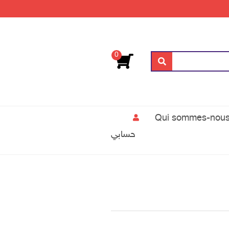
0
بحث
حسابي