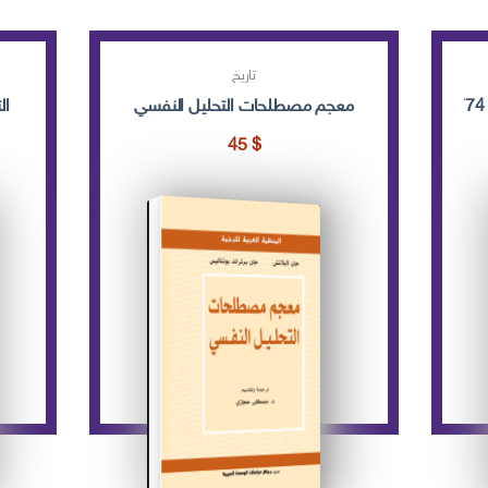
تاريخ
معجم مصطلحات التحليل النفسي
ال
45
$