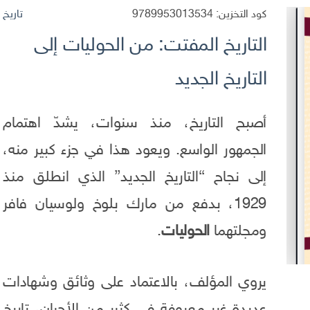
كود التخزين:
9789953013534
تاريخ
التاريخ المفتت: من الحوليات إلى
التاريخ الجديد
أصبح التاريخ، منذ سنوات، يشدّ اهتمام
الجمهور الواسع. ويعود هذا في جزء كبير منه،
إلى نجاح “التاريخ الجديد” الذي انطلق منذ
1929، بدفع من مارك بلوخ ولوسيان فافر
ومجلتهما
الحوليات
.
يروي المؤلف، بالاعتماد على وثائق وشهادات