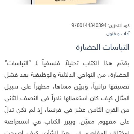
كود التخزين:
9786144340394
آداب و فنون
التباسات الحضارة
يقدّم هذا الكتاب تحليلاً فلسفياً ﻠ “التباسات”
الحضارة، من النواحي الدلالية والوظيفية بعد فشل
تصنيفها تراتبياً، ويبيّن معناها، مظهراً على سبيل
المثال كيف كان استعمالها نادراً في النصف الثاني
من القرن الثامن عشر في فرنسا، إذ لم تكن تدلّ
على مفهوم معيّن. ويبرز الكتاب في استعراضه
لمختلف المفاهيم في هذا الشأن، كيف أصبحت