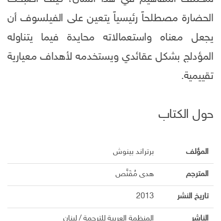
الحضارة مصطلحاً رئيسياً يتعين على الفيلسوف أن
يجعل معناه واستعمالاته محايدة فيما يتناوله
المؤدلج بشكل عقائدي ويستخدمه لأهداف معيارية
تقييمية.
حول الكتاب
المؤلف
برتراند بينوش
المترجم
هدى مُقَنَّص
تاريخ النشر
2013
الناشر
المنظمة العربية للترجمة / لبنان