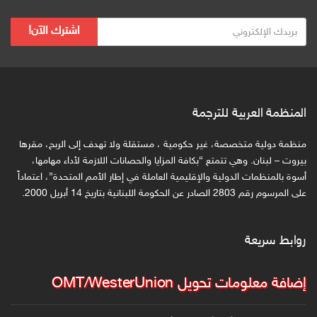
ب
اشترك الآن!
ر
ي
د
ك
ا
المنظمة العربية للترجمة
ل
ا
منظمة دولية متخصصة، غير حكومية ، مستقلة ولا تهدف إلى الربح، مقرها
ل
بيروت – لبنان. وهي تتمتع “بكافة المزايا والحصانات اللازمة لأداء مهامها،
ك
أسوة بالمنظمات الدولية والإقليمية العاملة في إطار الأمم المتحدة”، اعتماداً
على المرسوم رقم 2803 الصادر عن الحكومة اللبنانية بتاريخ 14 أبريل 2000.
ت
ر
و
روابط سريعة
ن
ي
إضافة معلومات تحويل OMT/WesterUnion