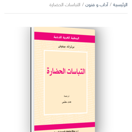
ا
الرئيسية
/
آداب و فنون
/
التباسات الحضارة
ب
ل
ح
ت
ث
ص
ن
ي
ف