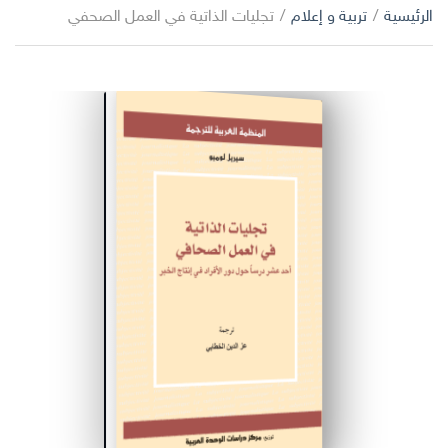
ا
الرئيسية
/
تربية و إعلام
/
تجليات الذاتية في العمل الصحفي
ب
ل
ح
ت
ث
ص
ن
ي
ف