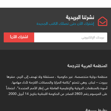
نشرتنا البريدية
إشترك الآن حتى تصلك الكتب الجديدة
ب
اشترك الآن!
ر
ي
د
ك
ا
المنظمة العربية للترجمة
ل
ا
منظمة دولية متخصصة، غير حكومية ، مستقلة ولا تهدف إلى الربح، مقرها
ل
بيروت – لبنان. وهي تتمتع “بكافة المزايا والحصانات اللازمة لأداء مهامها،
ك
أسوة بالمنظمات الدولية والإقليمية العاملة في إطار الأمم المتحدة”، اعتماداً
على المرسوم رقم 2803 الصادر عن الحكومة اللبنانية بتاريخ 14 أبريل 2000.
ت
ر
و
روابط سريعة