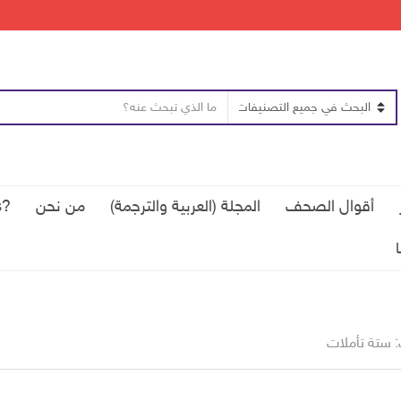
ن
ا
ص
س
ا
م
ل
ا
ب
ل
أقوال الصحف
المجلة (العربية والترجمة)
من نحن
?Qui sommes-nous
ح
ت
ث
ص
ن
ي
ف
 ستة تأملات