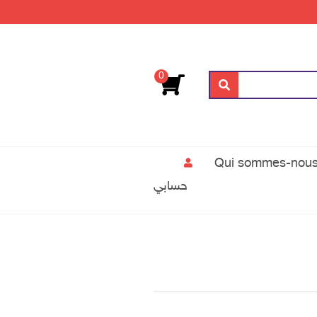
0
بحث
حسابي