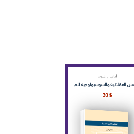
آداب و فنون
س العقلانية والسوسيولوجية للموسيقى
30
$