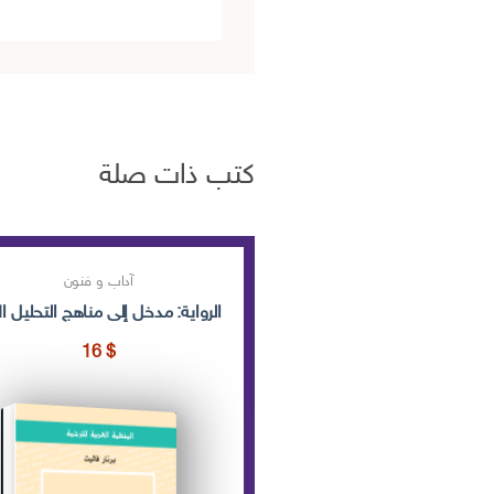
كتب ذات صلة
آداب و فنون
الرواية: مدخل إلى مناهج التحليل ال
16
$