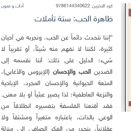
كود التخزين:
9786144340622
آداب و فنون
ظاهرة الحب: ستة تأملات
“إننا نتحدث دائماً عن الحب، ونجربه في أحيان
كثيرة، لكننا لا نفهم منه شيئاً، أو تقريباً لا
شيء؛ الدليل على ذلك: أننا نقسمه إلى
الضدين
الحب والإحسان
(الإيروس والأغابي)،
المتعة الحيوانية والإحسان المجرد، الإباحية
والنزعة العاطفية؛ لذا يصير عبثياً أو بلا معنى.
فقد أقنعنا الفلسفة بتفسيره انطلاقاً من
الوعي بالذات، باعتباره متغيراً ومشتقاً ولا
عقلانياً، ينحدر من الفكر الصافي إلى منزلة