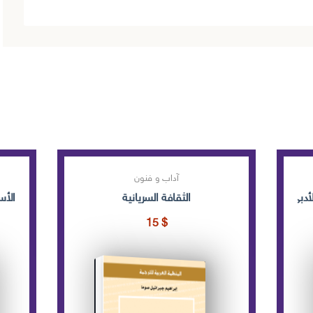
آداب و فنون
أدبي وتقنياته
الثقافة السريانية
الأس
15
$