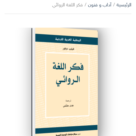
ا
الرئيسية
/
آداب و فنون
/
فكر اللغة الروائي
ب
ل
ح
ت
ث
ص
ن
ي
ف