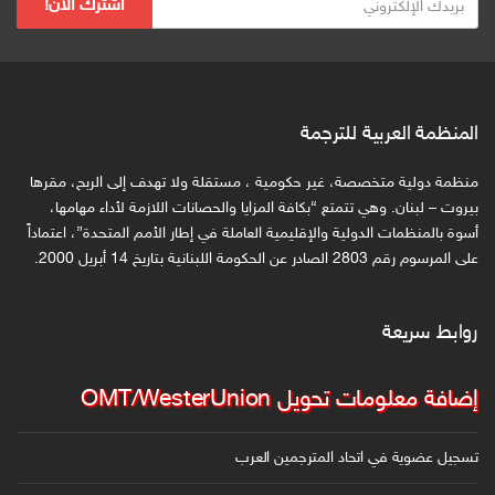
اشترك الآن!
ر
ي
د
ك
ا
المنظمة العربية للترجمة
ل
ا
منظمة دولية متخصصة، غير حكومية ، مستقلة ولا تهدف إلى الربح، مقرها
ل
بيروت – لبنان. وهي تتمتع “بكافة المزايا والحصانات اللازمة لأداء مهامها،
ك
أسوة بالمنظمات الدولية والإقليمية العاملة في إطار الأمم المتحدة”، اعتماداً
على المرسوم رقم 2803 الصادر عن الحكومة اللبنانية بتاريخ 14 أبريل 2000.
ت
ر
و
روابط سريعة
ن
ي
إضافة معلومات تحويل OMT/WesterUnion
تسجيل عضوية في اتحاد المترجمين العرب