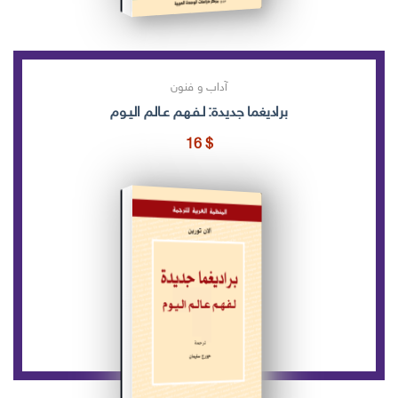
آداب و فنون
براديغما جديدة: لـفـهـم عـالـم الـيـوم
16
$