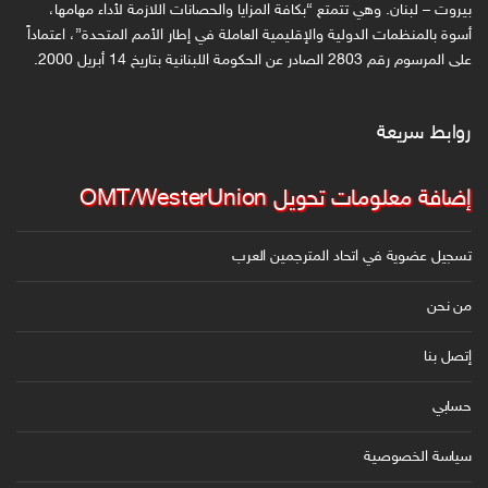
ل
بيروت – لبنان. وهي تتمتع “بكافة المزايا والحصانات اللازمة لأداء مهامها،
ك
أسوة بالمنظمات الدولية والإقليمية العاملة في إطار الأمم المتحدة”، اعتماداً
على المرسوم رقم 2803 الصادر عن الحكومة اللبنانية بتاريخ 14 أبريل 2000.
ت
ر
و
روابط سريعة
ن
ي
إضافة معلومات تحويل OMT/WesterUnion
تسجيل عضوية في اتحاد المترجمين العرب
من نحن
إتصل بنا
حسابي
سياسة الخصوصية