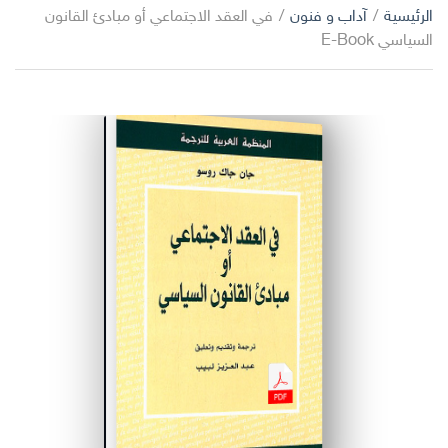
ا
الرئيسية
/
آداب و فنون
/
في العقد الاجتماعي أو مبادئ القانون
ب
ل
السياسي E-Book
ح
ت
ث
ص
ن
ي
ف