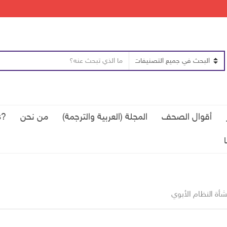
ن
ا
ص
س
ا
م
ل
ا
ب
ل
أقوال الصحف
المجلة (العربية والترجمة)
من نحن
?Qui sommes-nous
ح
ت
ث
ص
ن
ي
ف
شأة النظام الأبوي