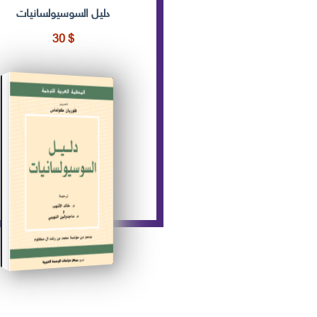
دليل السوسيولسانيات
30
$