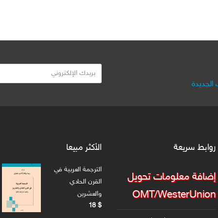
ب
ر
الجديدة
ي
د
ك
ا
ل
روابط سريعة
الأكثر مبيعا
ا
ل
الترجمة العربية في
ك
إضافة معلومات تحويل
القرن الحادي
ت
OMT/WesterUnion
والعشرين
ر
18
$
و