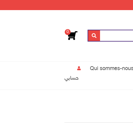
0
بحث
حسابي