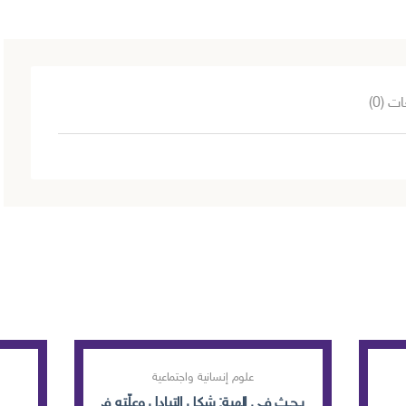
ت (0)
علوم إنسانية واجتماعية
بـحـث فـي الهبة: شكل التبادل وعلّته في المجتمعات القدي